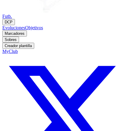
Futb.
DCP
Evoluciones
Objetivos
Marcadores
Sobres
Creador plantilla
MyClub