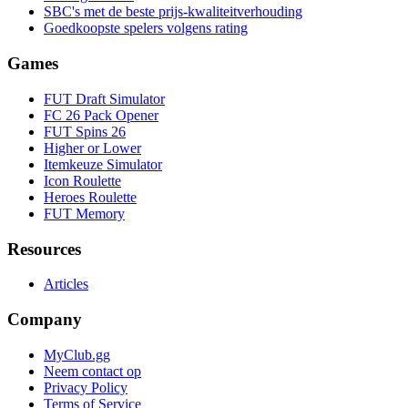
SBC's met de beste prijs-kwaliteitverhouding
Goedkoopste spelers volgens rating
Games
FUT Draft Simulator
FC 26 Pack Opener
FUT Spins 26
Higher or Lower
Itemkeuze Simulator
Icon Roulette
Heroes Roulette
FUT Memory
Resources
Articles
Company
MyClub.gg
Neem contact op
Privacy Policy
Terms of Service