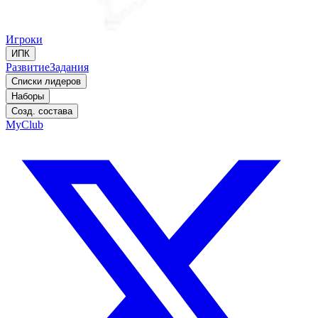
Игроки
ИПК
Развитие
Задания
Списки лидеров
Наборы
Созд. состава
MyClub