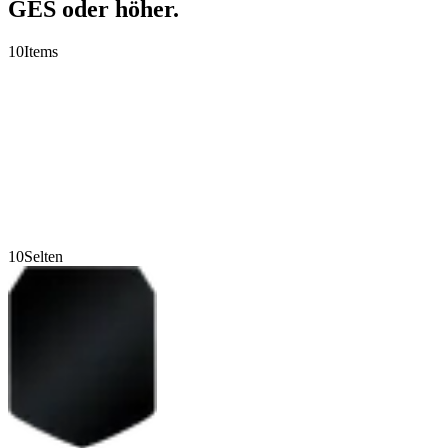
GES oder höher.
10
Items
10
Selten