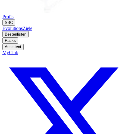
Profis
SBC
Evolutions
Ziele
Bestenlisten
Packs
Assistent
MyClub