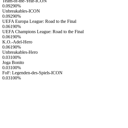
Team-of-the-Year-ICON
0.09290
%
Unbreakables-ICON
0.09290
%
UEFA Europa League: Road to the Final
0.06190
%
UEFA Champions League: Road to the Final
0.06190
%
K.O.-Adel-Hero
0.06190
%
Unbreakables-Hero
0.03100
%
Joga Bonito
0.03100
%
FoF: Legenden-des-Spiels-ICON
0.03100
%