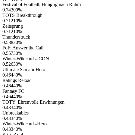
Festival of Football: Hungrig nach Ruhm
0.74300
%
TOTS-Breakthrough
0.71210
%
Zeitsprung
0.71210
%
Thunderstruck
0.58820
%
FoF: Answer the Call
0.55730
%
Winter-Wildcards-ICON
0.52630
%
Ultimate Scream-Hero
0.46440
%
Ratings Reload
0.46440
%
Fantasy FC
0.46440
%
TOTY: Ehrenvolle Erwhnungen
0.43340
%
Unbreakables
0.43340
%
Winter-Wildcards-Hero
0.43340
%
K.O.-Adel