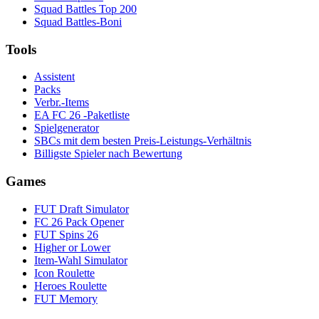
Squad Battles Top 200
Squad Battles-Boni
Tools
Assistent
Packs
Verbr.-Items
EA FC 26 -Paketliste
Spielgenerator
SBCs mit dem besten Preis-Leistungs-Verhältnis
Billigste Spieler nach Bewertung
Games
FUT Draft Simulator
FC 26 Pack Opener
FUT Spins 26
Higher or Lower
Item-Wahl Simulator
Icon Roulette
Heroes Roulette
FUT Memory