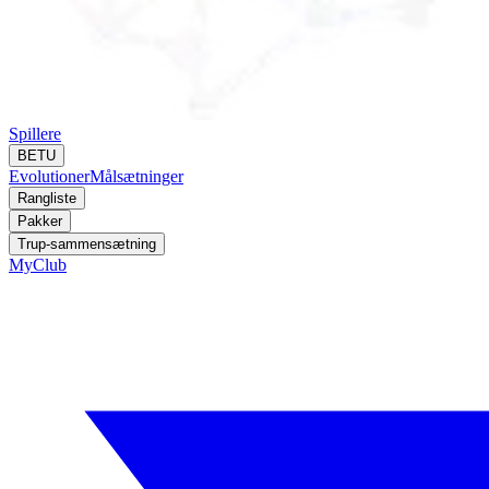
Spillere
BETU
Evolutioner
Målsætninger
Rangliste
Pakker
Trup-sammensætning
MyClub