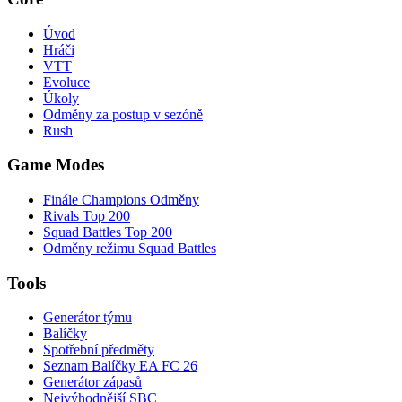
Úvod
Hráči
VTT
Evoluce
Úkoly
Odměny za postup v sezóně
Rush
Game Modes
Finále Champions Odměny
Rivals Top 200
Squad Battles Top 200
Odměny režimu Squad Battles
Tools
Generátor týmu
Balíčky
Spotřební předměty
Seznam Balíčky EA FC 26
Generátor zápasů
Nejvýhodnější SBC