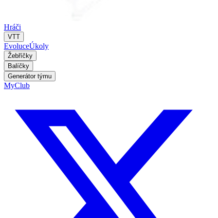
Hráči
VTT
Evoluce
Úkoly
Žebříčky
Balíčky
Generátor týmu
MyClub