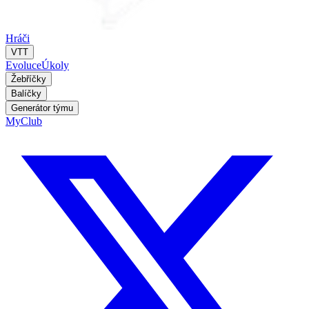
Hráči
VTT
Evoluce
Úkoly
Žebříčky
Balíčky
Generátor týmu
MyClub