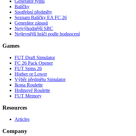
Generátor týmu
Balíčky
Spotřební předměty
Seznam Balíčky EA FC 26
Generátor zápasů
Nejvýhodnější SBC
Nejlevnější hráči podle hodnocení
Games
FUT Draft Simulator
FC 26 Pack Opener
FUT Spins 26
Higher or Lower
Výběr předmětu Simulator
Ikona Roulette
Hrdinové Roulette
FUT Memory
Resources
Articles
Company