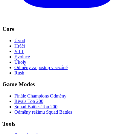
Core
Úvod
Hráči
VTT
Evoluce
Úkoly
Odměny za postup v sezóně
Rush
Game Modes
Finále Champions Odměny
Rivals Top 200
Squad Battles Top 200
Odměny režimu Squad Battles
Tools