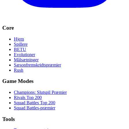
Core
Hjem
Spillere
BETU
Evolutioner
Målsætninger
Sæsonfremskridtspræmier
Rush
Game Modes
Champions: Slutspil Præmier
Rivals Top 200
Squad Battles Top 200
Squad Battles-præmier
Tools