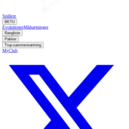
Spillere
BETU
Evolutioner
Målsætninger
Rangliste
Pakker
Trup-sammensætning
MyClub