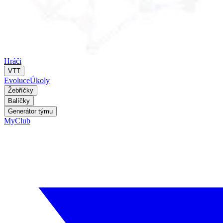
Hráči
VTT
Evoluce
Úkoly
Žebříčky
Balíčky
Generátor týmu
MyClub