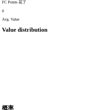
FC Points
花了
0
Avg. Value
Value distribution
概率