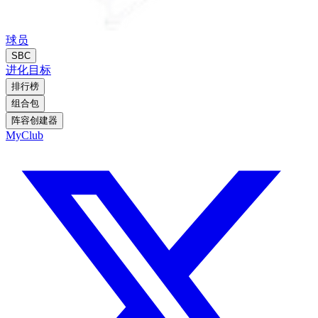
球员
SBC
进化
目标
排行榜
组合包
阵容创建器
MyClub