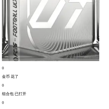
0
金币
花了
0
组合包
已打开
0