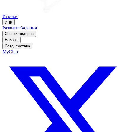
Игроки
ИПК
Развитие
Задания
Списки лидеров
Наборы
Созд. состава
MyClub