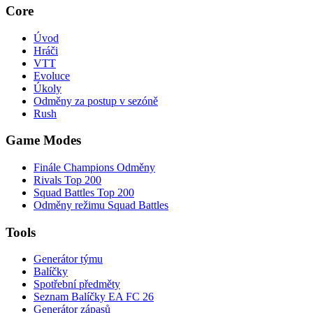
Core
Úvod
Hráči
VTT
Evoluce
Úkoly
Odměny za postup v sezóně
Rush
Game Modes
Finále Champions Odměny
Rivals Top 200
Squad Battles Top 200
Odměny režimu Squad Battles
Tools
Generátor týmu
Balíčky
Spotřební předměty
Seznam Balíčky EA FC 26
Generátor zápasů