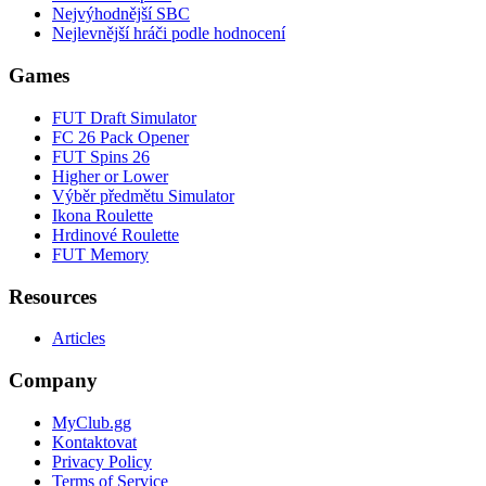
Nejvýhodnější SBC
Nejlevnější hráči podle hodnocení
Games
FUT Draft Simulator
FC 26 Pack Opener
FUT Spins 26
Higher or Lower
Výběr předmětu Simulator
Ikona Roulette
Hrdinové Roulette
FUT Memory
Resources
Articles
Company
MyClub.gg
Kontaktovat
Privacy Policy
Terms of Service