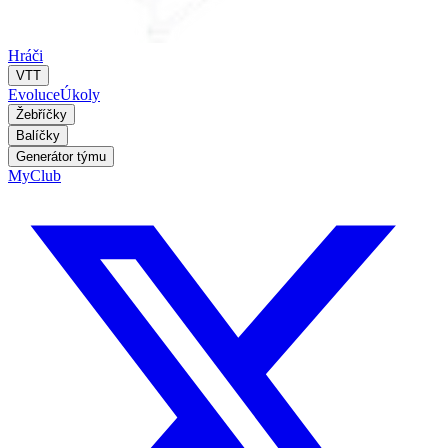
Hráči
VTT
Evoluce
Úkoly
Žebříčky
Balíčky
Generátor týmu
MyClub