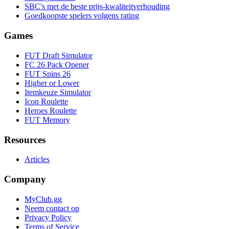
SBC's met de beste prijs-kwaliteitverhouding
Goedkoopste spelers volgens rating
Games
FUT Draft Simulator
FC 26 Pack Opener
FUT Spins 26
Higher or Lower
Itemkeuze Simulator
Icon Roulette
Heroes Roulette
FUT Memory
Resources
Articles
Company
MyClub.gg
Neem contact op
Privacy Policy
Terms of Service