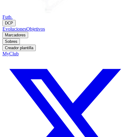
Futb.
DCP
Evoluciones
Objetivos
Marcadores
Sobres
Creador plantilla
MyClub