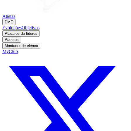
Atletas
DME
Evoluções
Objetivos
Placares de líderes
Pacotes
Montador de elenco
MyClub