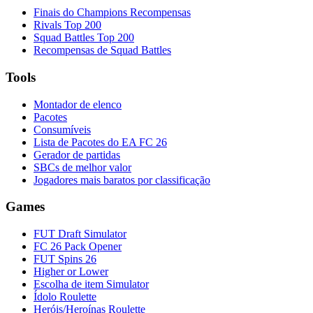
Finais do Champions Recompensas
Rivals Top 200
Squad Battles Top 200
Recompensas de Squad Battles
Tools
Montador de elenco
Pacotes
Consumíveis
Lista de Pacotes do EA FC 26
Gerador de partidas
SBCs de melhor valor
Jogadores mais baratos por classificação
Games
FUT Draft Simulator
FC 26 Pack Opener
FUT Spins 26
Higher or Lower
Escolha de item Simulator
Ídolo Roulette
Heróis/Heroínas Roulette