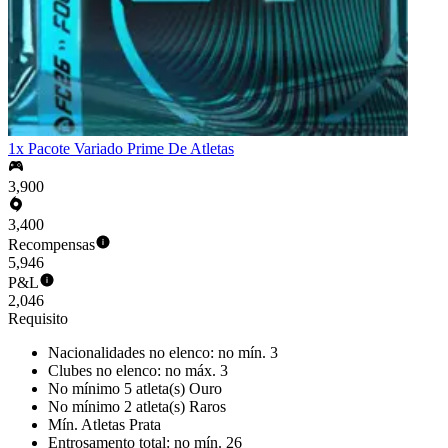
1x Pacote Variado Prime De Atletas
3,900
3,400
Recompensas
5,946
P&L
2,046
Requisito
Nacionalidades no elenco: no mín. 3
Clubes no elenco: no máx. 3
No mínimo 5 atleta(s) Ouro
No mínimo 2 atleta(s) Raros
Mín. Atletas Prata
Entrosamento total: no mín. 26