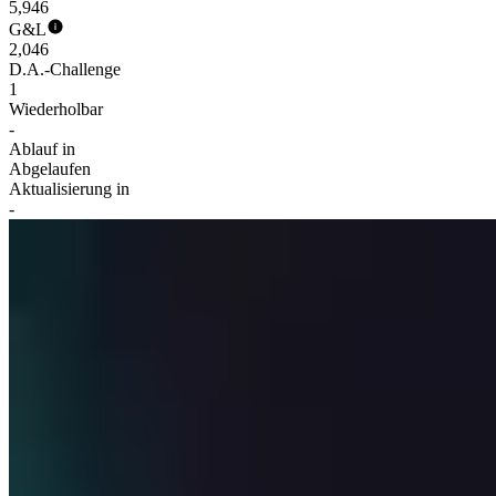
5,946
G&L
2,046
D.A.-Challenge
1
Wiederholbar
-
Ablauf in
Abgelaufen
Aktualisierung in
-