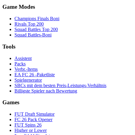
Game Modes
Champions Finals Boni
Rivals Top 200
Squad Battles Top 200
Squad Battles-Boni
Tools
Assistent
Packs
Verbr.-Items
EA FC 26 -Paketliste
Spielgenerator
SBCs mit dem besten Preis-Leistungs-Verhältnis
Billigste Spieler nach Bewertung
Games
FUT Draft Simulator
FC 26 Pack Opener
FUT Spins 26
Higher or Lower