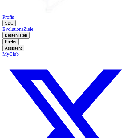
Profis
SBC
Evolutions
Ziele
Bestenlisten
Packs
Assistent
MyClub