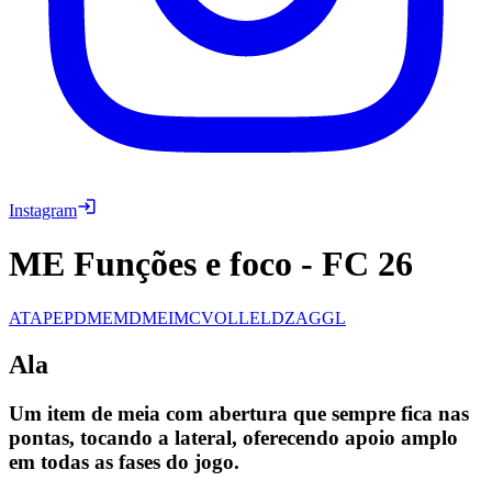
Instagram
ME Funções e foco
-
FC 26
ATA
PE
PD
ME
MD
MEI
MC
VOL
LE
LD
ZAG
GL
Ala
Um item de meia com abertura que sempre fica nas
pontas, tocando a lateral, oferecendo apoio amplo
em todas as fases do jogo.