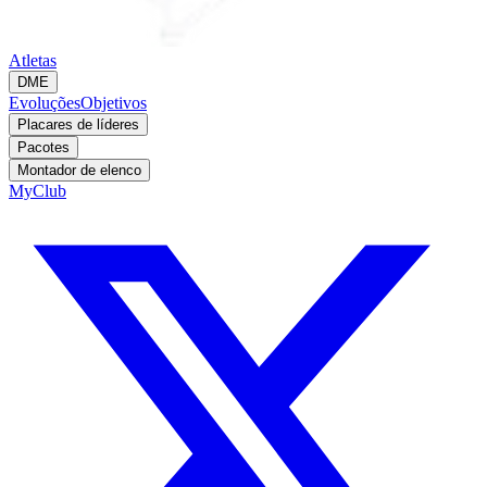
Atletas
DME
Evoluções
Objetivos
Placares de líderes
Pacotes
Montador de elenco
MyClub