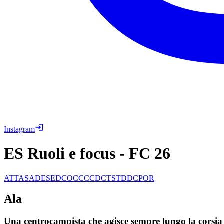
Instagram
ES Ruoli e focus
-
FC 26
ATT
AS
AD
ES
ED
COC
CC
CDC
TS
TD
DC
POR
Ala
Una centrocampista che agisce sempre lungo la corsia lat