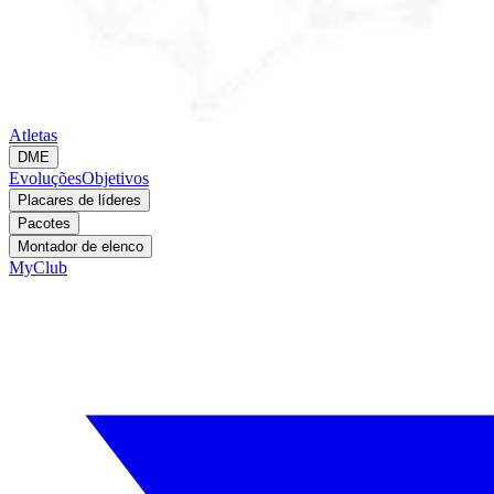
Atletas
DME
Evoluções
Objetivos
Placares de líderes
Pacotes
Montador de elenco
MyClub