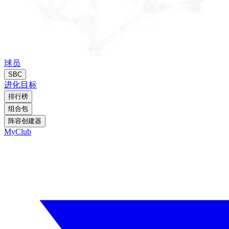
球员
SBC
进化
目标
排行榜
组合包
阵容创建器
MyClub