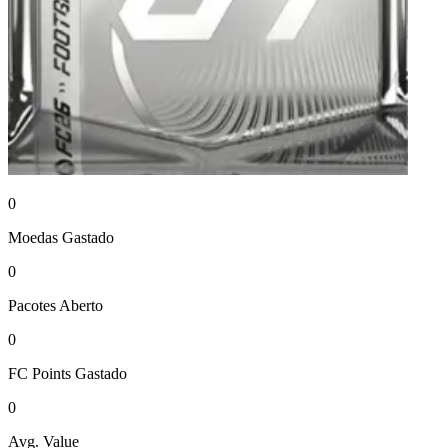
0
Moedas
Gastado
0
Pacotes
Aberto
0
FC Points
Gastado
0
Avg. Value