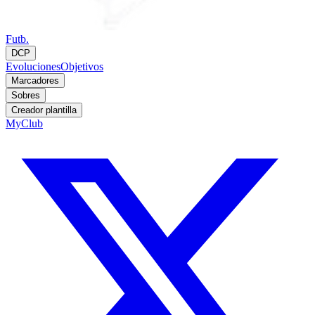
Futb.
DCP
Evoluciones
Objetivos
Marcadores
Sobres
Creador plantilla
MyClub