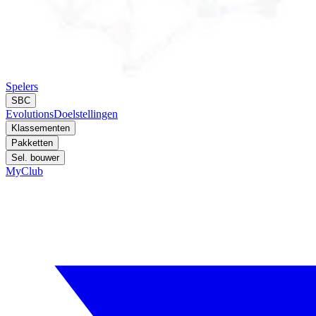
Spelers
SBC
Evolutions
Doelstellingen
Klassementen
Pakketten
Sel. bouwer
MyClub