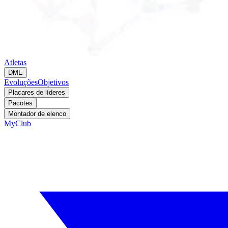
Atletas
DME
Evoluções
Objetivos
Placares de líderes
Pacotes
Montador de elenco
MyClub