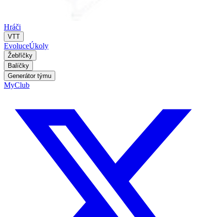
Hráči
VTT
Evoluce
Úkoly
Žebříčky
Balíčky
Generátor týmu
MyClub