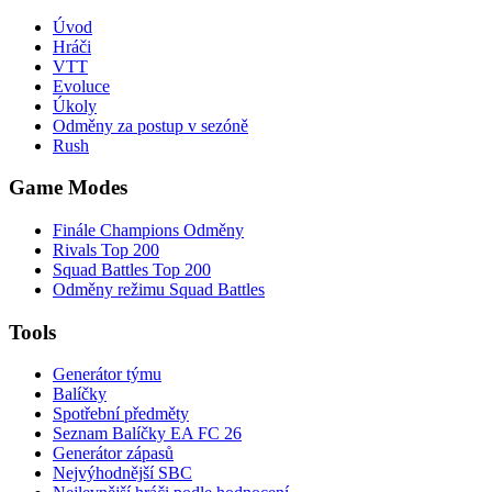
Úvod
Hráči
VTT
Evoluce
Úkoly
Odměny za postup v sezóně
Rush
Game Modes
Finále Champions Odměny
Rivals Top 200
Squad Battles Top 200
Odměny režimu Squad Battles
Tools
Generátor týmu
Balíčky
Spotřební předměty
Seznam Balíčky EA FC 26
Generátor zápasů
Nejvýhodnější SBC