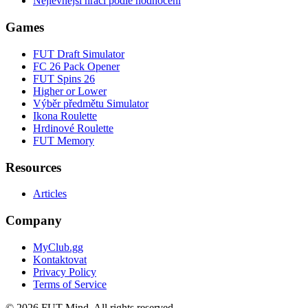
Nejlevnější hráči podle hodnocení
Games
FUT Draft Simulator
FC 26 Pack Opener
FUT Spins 26
Higher or Lower
Výběr předmětu Simulator
Ikona Roulette
Hrdinové Roulette
FUT Memory
Resources
Articles
Company
MyClub.gg
Kontaktovat
Privacy Policy
Terms of Service
©
2026
FUT Mind. All rights reserved.