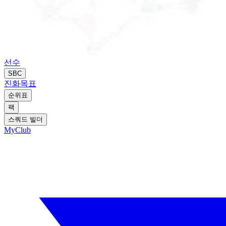
선수
SBC
진화
목표
순위표
팩
스쿼드 빌더
MyClub