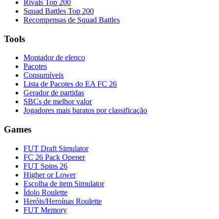
Rivals Top 200
Squad Battles Top 200
Recompensas de Squad Battles
Tools
Montador de elenco
Pacotes
Consumíveis
Lista de Pacotes do EA FC 26
Gerador de partidas
SBCs de melhor valor
Jogadores mais baratos por classificação
Games
FUT Draft Simulator
FC 26 Pack Opener
FUT Spins 26
Higher or Lower
Escolha de item Simulator
Ídolo Roulette
Heróis/Heroínas Roulette
FUT Memory