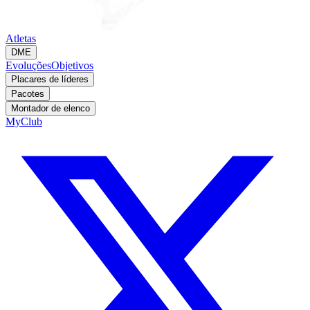
Atletas
DME
Evoluções
Objetivos
Placares de líderes
Pacotes
Montador de elenco
MyClub