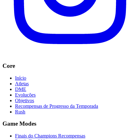
Core
Início
Atletas
DME
Evoluções
Objetivos
Recompensas de Progresso da Temporada
Rush
Game Modes
Finais do Champions Recompensas