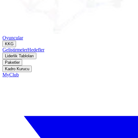
Oyuncular
KKG
Geliştirmeler
Hedefler
Liderlik Tabloları
Paketler
Kadro Kurucu
MyClub