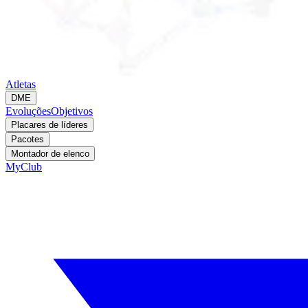
Atletas
DME
Evoluções
Objetivos
Placares de líderes
Pacotes
Montador de elenco
MyClub