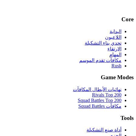
Core
البداية
اللاعبون
تحدي بناء التشكيلة
الارتقاء
المهام
مكافآت تقدم الموسم
Rush
Game Modes
نهائيات الأبطال المكافآت
Rivals Top 200
Squad Battles Top 200
مكافآت Squad Battles
Tools
أداة صنع التشكيلة
الحزم