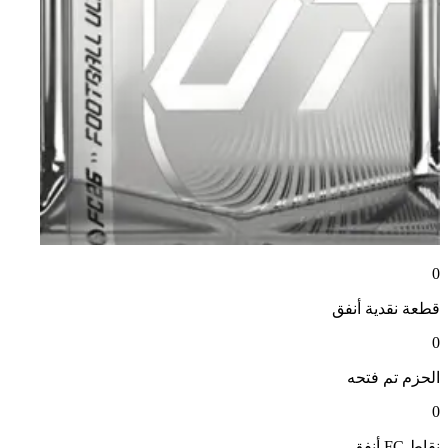
0
قطعة نقدية
أنفق
0
الحزم
تم فتحه
0
نقاط FC
أنفق