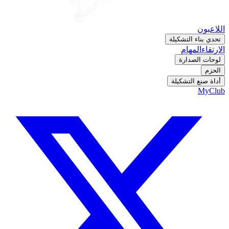
اللاعبون
تحدي بناء التشكيلة
الارتقاء
المهام
لوحات الصدارة
الحزم
أداة صنع التشكيلة
MyClub