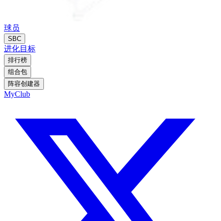
球员
SBC
进化
目标
排行榜
组合包
阵容创建器
MyClub