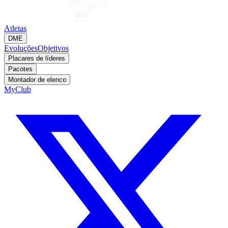
Atletas
DME
Evoluções
Objetivos
Placares de líderes
Pacotes
Montador de elenco
MyClub