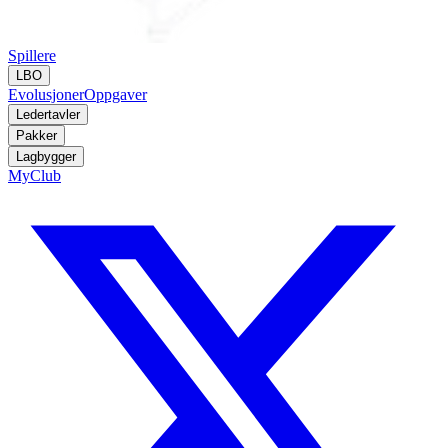
Spillere
LBO
Evolusjoner
Oppgaver
Ledertavler
Pakker
Lagbygger
MyClub