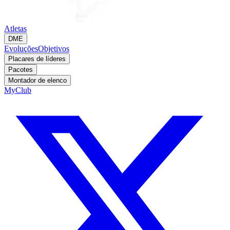
Atletas
DME
Evoluções
Objetivos
Placares de líderes
Pacotes
Montador de elenco
MyClub