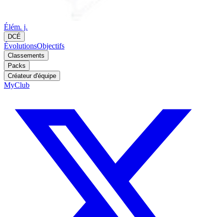
Élém. j.
DCÉ
Évolutions
Objectifs
Classements
Packs
Créateur d'équipe
MyClub