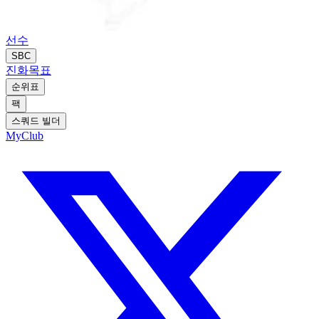
선수
SBC
진화
목표
순위표
팩
스쿼드 빌더
MyClub