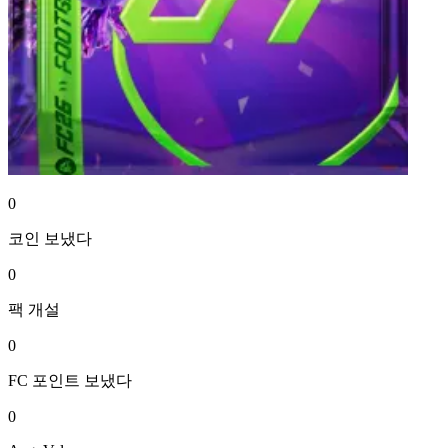
0
코인
보냈다
0
팩
개설
0
FC 포인트
보냈다
0