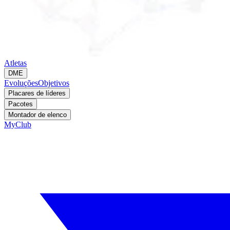
Atletas
DME
Evoluções
Objetivos
Placares de líderes
Pacotes
Montador de elenco
MyClub