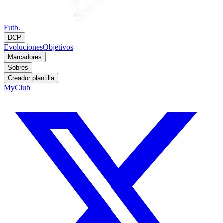
Futb.
DCP
Evoluciones
Objetivos
Marcadores
Sobres
Creador plantilla
MyClub