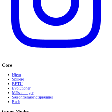
Core
Hjem
Spillere
BETU
Evolutioner
Målsætninger
Sæsonfremskridtspræmier
Rush
Game Modes