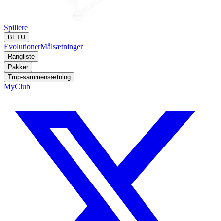
Spillere
BETU
Evolutioner
Målsætninger
Rangliste
Pakker
Trup-sammensætning
MyClub