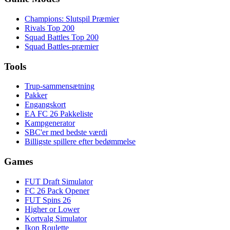
Champions: Slutspil Præmier
Rivals Top 200
Squad Battles Top 200
Squad Battles-præmier
Tools
Trup-sammensætning
Pakker
Engangskort
EA FC 26 Pakkeliste
Kampgenerator
SBC'er med bedste værdi
Billigste spillere efter bedømmelse
Games
FUT Draft Simulator
FC 26 Pack Opener
FUT Spins 26
Higher or Lower
Kortvalg Simulator
Ikon Roulette