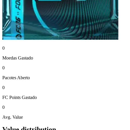
0
Moedas
Gastado
0
Pacotes
Aberto
0
FC Points
Gastado
0
Avg. Value
Value distribution