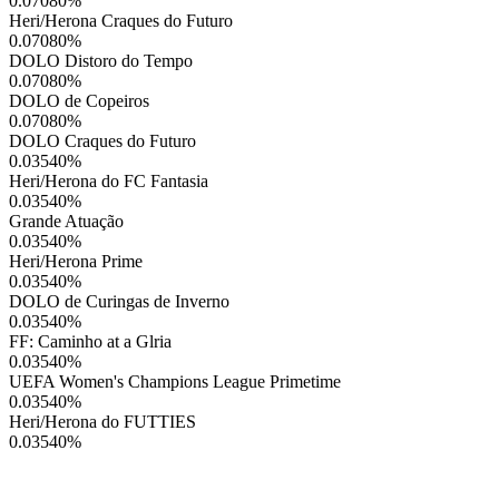
0.07080
%
Heri/Herona Craques do Futuro
0.07080
%
DOLO Distoro do Tempo
0.07080
%
DOLO de Copeiros
0.07080
%
DOLO Craques do Futuro
0.03540
%
Heri/Herona do FC Fantasia
0.03540
%
Grande Atuação
0.03540
%
Heri/Herona Prime
0.03540
%
DOLO de Curingas de Inverno
0.03540
%
FF: Caminho at a Glria
0.03540
%
UEFA Women's Champions League Primetime
0.03540
%
Heri/Herona do FUTTIES
0.03540
%