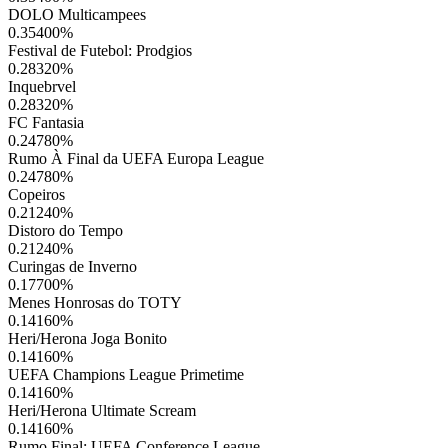
DOLO Multicampees
0.35400
%
Festival de Futebol: Prodgios
0.28320
%
Inquebrvel
0.28320
%
FC Fantasia
0.24780
%
Rumo À Final da UEFA Europa League
0.24780
%
Copeiros
0.21240
%
Distoro do Tempo
0.21240
%
Curingas de Inverno
0.17700
%
Menes Honrosas do TOTY
0.14160
%
Heri/Herona Joga Bonito
0.14160
%
UEFA Champions League Primetime
0.14160
%
Heri/Herona Ultimate Scream
0.14160
%
Rumo Final: UEFA Conference League