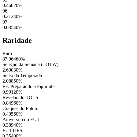
0.46020
%
96
0.21240
%
97
0.03540
%
Raridade
Raro
87.96460
%
Seleção da Semana (TOTW)
2.69030
%
Seleo da Temporada
2.08850
%
FF: Preparando a Figurinha
0.99120
%
Revelao do TOTS
0.84960
%
Craques do Futuro
0.49560
%
Aniversrio do FUT
0.38940
%
FUTTIES
0.35400
%