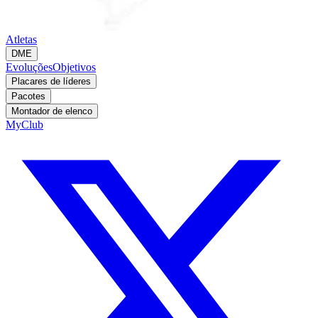
Atletas
DME
Evoluções
Objetivos
Placares de líderes
Pacotes
Montador de elenco
MyClub