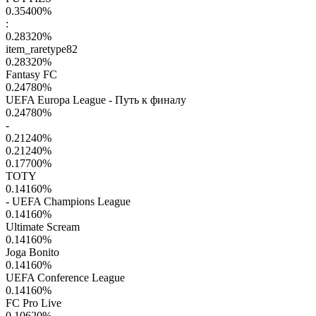
0.35400
%
:
0.28320
%
item_raretype82
0.28320
%
Fantasy FC
0.24780
%
UEFA Europa League - Путь к финалу
0.24780
%
-
0.21240
%
0.21240
%
0.17700
%
TOTY
0.14160
%
- UEFA Champions League
0.14160
%
Ultimate Scream
0.14160
%
Joga Bonito
0.14160
%
UEFA Conference League
0.14160
%
FC Pro Live
0.10620
%