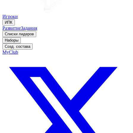
Игроки
ИПК
Развитие
Задания
Списки лидеров
Наборы
Созд. состава
MyClub