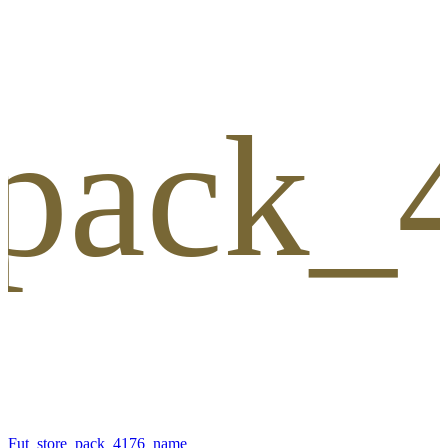
_pack
Fut_store_pack_4176_name