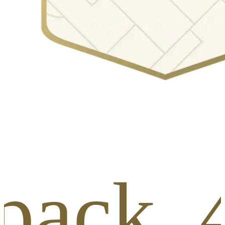
_pack