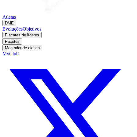
Atletas
DME
Evoluções
Objetivos
Placares de líderes
Pacotes
Montador de elenco
MyClub