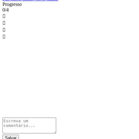
Progresso
0/4




Salvar