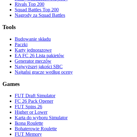
Rivals Top 200
Squad Battles Top 200
Nagrody za Squad Battles
Tools
Budowanie składu
Paczki
Karty jednorazowe
EA FC 26 Lista pakietów
Generator meczów
Najwyższej jakości SBC
Najtańsi gracze według oceny
Games
FUT Draft Simulator
FC 26 Pack Opener
FUT Spins 26
Higher or Lower
Karta do wyboru Simulator
Ikona Roulette
Bohaterowie Roulette
FUT Memory