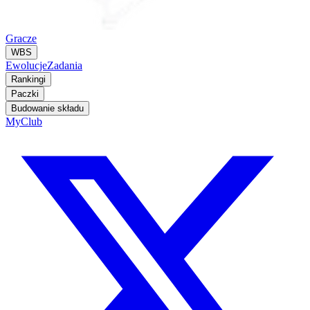
Gracze
WBS
Ewolucje
Zadania
Rankingi
Paczki
Budowanie składu
MyClub