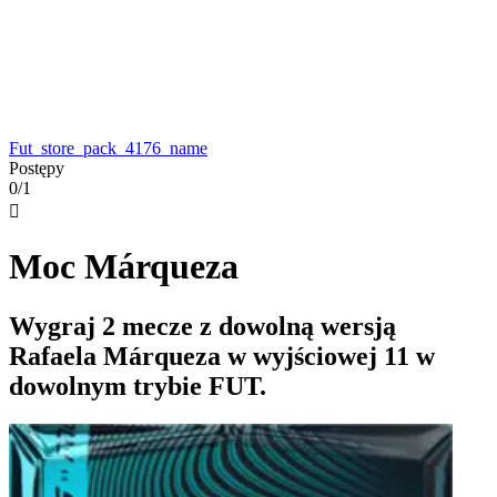
Fut_store_pack_4176_name
Postępy
0/1

Moc Márqueza
Wygraj 2 mecze z dowolną wersją
Rafaela Márqueza w wyjściowej 11 w
dowolnym trybie FUT.