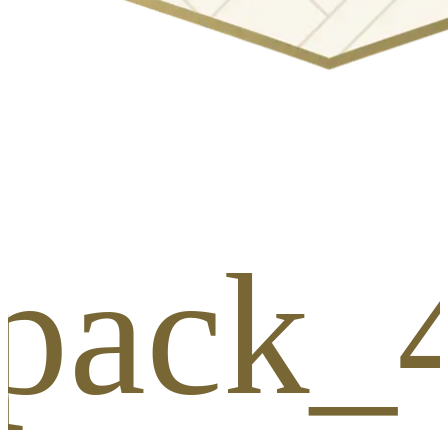
_pack