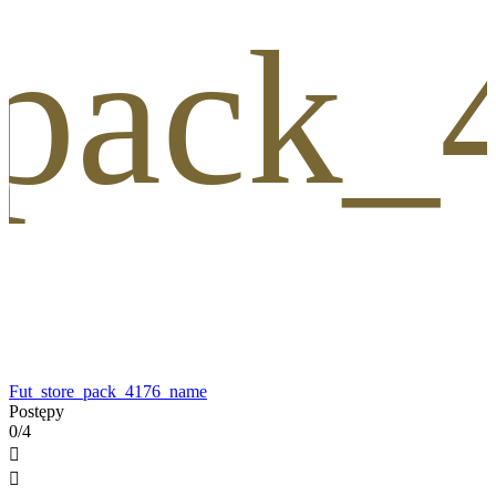
_pack
Fut_store_pack_4176_name
Postępy
0/4

