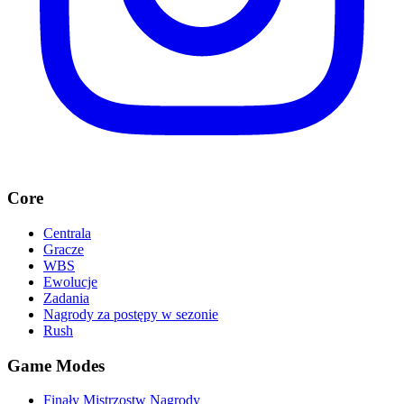
Core
Centrala
Gracze
WBS
Ewolucje
Zadania
Nagrody za postępy w sezonie
Rush
Game Modes
Finały Mistrzostw Nagrody