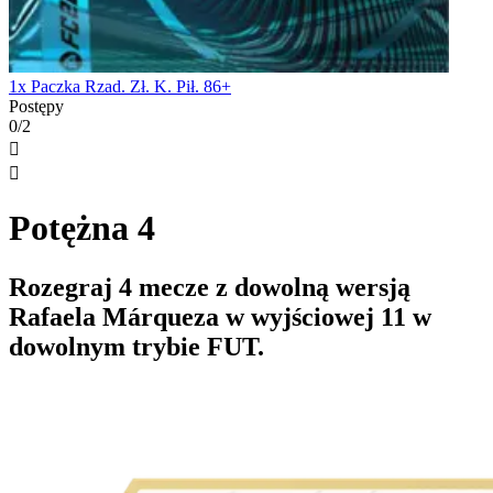
1x Paczka Rzad. Zł. K. Pił. 86+
Postępy
0/2


Potężna 4
Rozegraj 4 mecze z dowolną wersją
Rafaela Márqueza w wyjściowej 11 w
dowolnym trybie FUT.