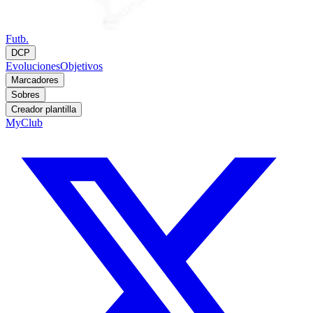
Futb.
DCP
Evoluciones
Objetivos
Marcadores
Sobres
Creador plantilla
MyClub