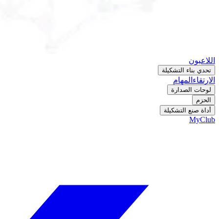
اللاعبون
تحدي بناء التشكيلة
الارتقاء
المهام
لوحات الصدارة
الحزم
أداة صنع التشكيلة
MyClub