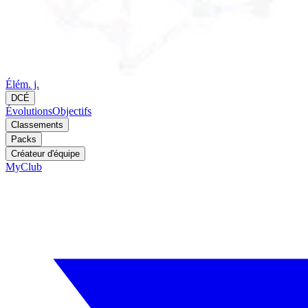
Élém. j.
DCÉ
Évolutions
Objectifs
Classements
Packs
Créateur d'équipe
MyClub