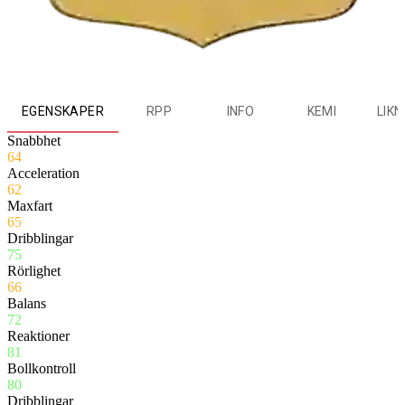
EGENSKAPER
RPP
INFO
KEMI
LIK
Snabbhet
64
Acceleration
62
Maxfart
65
Dribblingar
75
Rörlighet
66
Balans
72
Reaktioner
81
Bollkontroll
80
Dribblingar