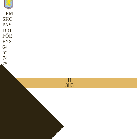
TEM
SKO
PAS
DRI
FÖR
FYS
64
55
74
75
83
80
H
3

3
Download
0
CDM
|
Kontroll
+
CM
|
Defensiv spelfördelare
+