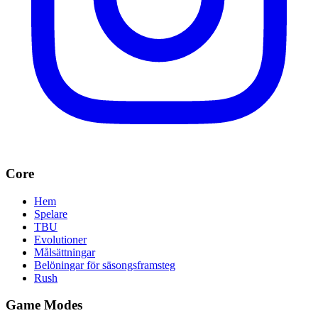
Core
Hem
Spelare
TBU
Evolutioner
Målsättningar
Belöningar för säsongsframsteg
Rush
Game Modes