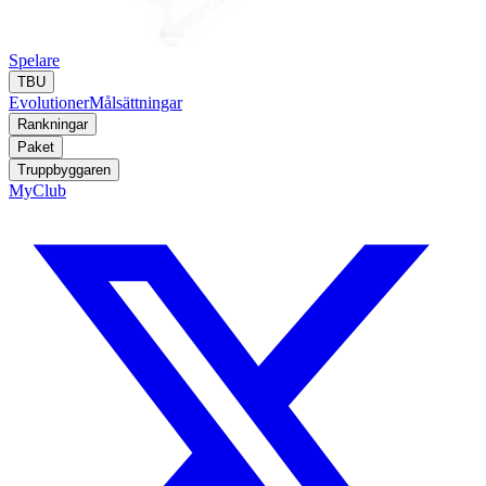
Spelare
TBU
Evolutioner
Målsättningar
Rankningar
Paket
Truppbyggaren
MyClub