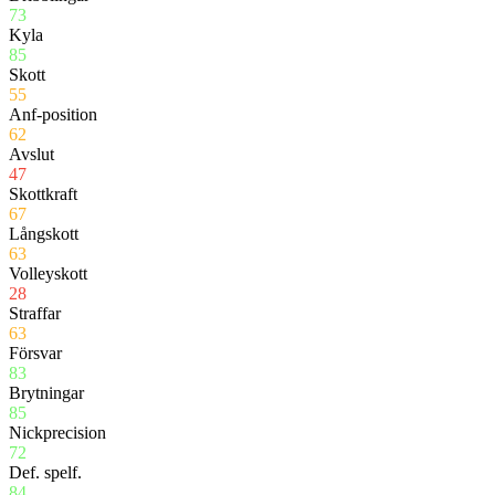
73
Kyla
85
Skott
55
Anf-position
62
Avslut
47
Skottkraft
67
Långskott
63
Volleyskott
28
Straffar
63
Försvar
83
Brytningar
85
Nickprecision
72
Def. spelf.
84