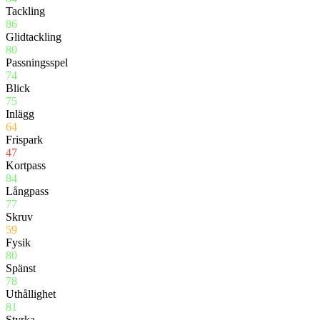
Tackling
86
Glidtackling
80
Passningsspel
74
Blick
75
Inlägg
64
Frispark
47
Kortpass
84
Långpass
77
Skruv
59
Fysik
80
Spänst
78
Uthållighet
81
Styrka