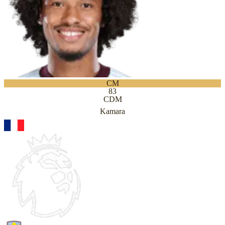
CM
83
CDM
Kamara