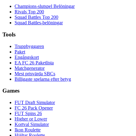
Champions-slutspel Belöningar
Rivals Top 200
Squad Battles Top 200
Squad Battles-belöningar
Tools
Truppbyggaren
Paket
Engångskort
EA FC 26 Paketlista
Matchgenerator
Mest prisvärda SBCs
Billigaste spelarna efter betyg
Games
FUT Draft Simulator
FC 26 Pack Opener
FUT Spins 26
Higher or Lower
Kortval Simulator
Ikon Roulette
Hjältar Roulette