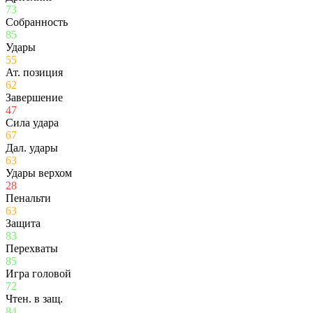
73
Собранность
85
Удары
55
Ат. позиция
62
Завершение
47
Сила удара
67
Дал. удары
63
Удары верхом
28
Пенальти
63
Защита
83
Перехваты
85
Игра головой
72
Чтен. в защ.
84