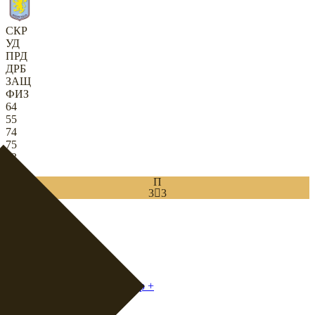
СКР
УД
ПРД
ДРБ
ЗАЩ
ФИЗ
64
55
74
75
83
80
П
3

3
Download
0
ЦОП
|
Удержание
+
ЦП
|
Оттянутый плеймейкер
+