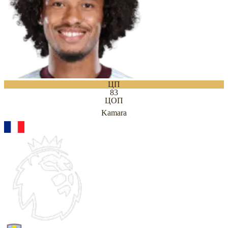
ЦП
83
ЦОП
Kamara