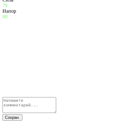
79
Напор
80
Сохран.