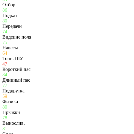
Отбор
86
Подкат
80
Передачи
74
Видение поля
75
Навесы
64
Точн. ШУ
47
Короткий пас
84
Длинный пас
77
Подкрутка
59
Физика
80
Прыжки
78
Вынослив.
81
Сила