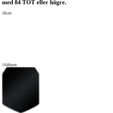
med 84 TOT eller högre.
1
Kort
1
Sällsynt