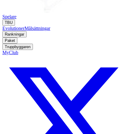
Spelare
TBU
Evolutioner
Målsättningar
Rankningar
Paket
Truppbyggaren
MyClub