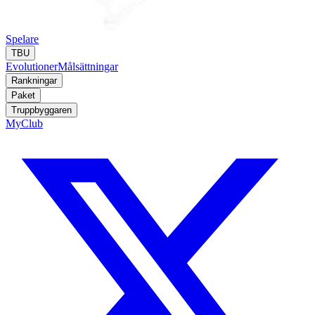
Spelare
TBU
Evolutioner
Målsättningar
Rankningar
Paket
Truppbyggaren
MyClub