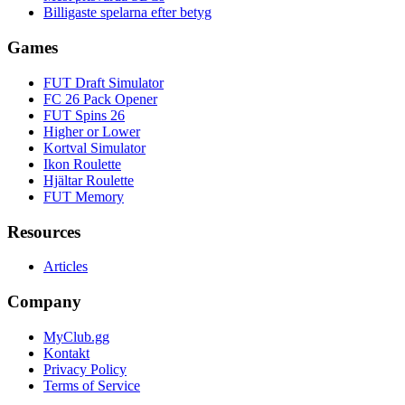
Billigaste spelarna efter betyg
Games
FUT Draft Simulator
FC 26 Pack Opener
FUT Spins 26
Higher or Lower
Kortval Simulator
Ikon Roulette
Hjältar Roulette
FUT Memory
Resources
Articles
Company
MyClub.gg
Kontakt
Privacy Policy
Terms of Service