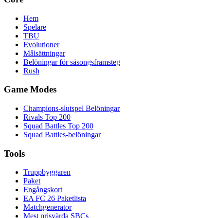
Hem
Spelare
TBU
Evolutioner
Målsättningar
Belöningar för säsongsframsteg
Rush
Game Modes
Champions-slutspel Belöningar
Rivals Top 200
Squad Battles Top 200
Squad Battles-belöningar
Tools
Truppbyggaren
Paket
Engångskort
EA FC 26 Paketlista
Matchgenerator
Mest prisvärda SBCs